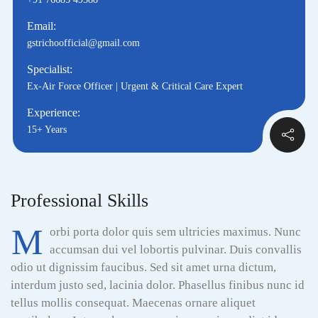
Email:
gstrichoofficial@gmail.com
Specialist:
Ex-Air Force Officer | Urgent & Critical Care Expert
Experience:
15+ Years
Professional Skills
M
orbi porta dolor quis sem ultricies maximus. Nunc
accumsan dui vel lobortis pulvinar. Duis convallis
odio ut dignissim faucibus. Sed sit amet urna dictum,
interdum justo sed, lacinia dolor. Phasellus finibus nunc id
tellus mollis consequat. Maecenas ornare aliquet